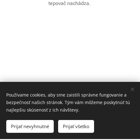
tepovač nachádza.
Používame cookies, aby sme zaistili správne fungovanie a
bezpečnosť našich stránok. Tým vám môžeme poskytnúť tú
www.pozicovna-tepovacov-martin.sk
najlepšiu skúsenosť z ich návštevy.
1 Československej brigády KN295, Vrútky, 03861
( ZAMEX KĽÚČOVÁ SLUŽBA )
Prijať nevyhnutné
Prijať všetko
+421 915 268 346